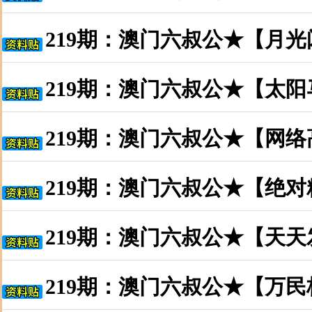
219期：澳门六叔公★【月
219期：澳门六叔公★【太
219期：澳门六叔公★【网
219期：澳门六叔公★【绝
219期：澳门六叔公★【天
219期：澳门六叔公★【万