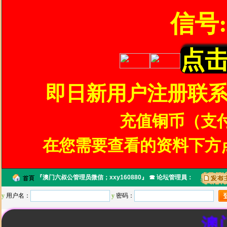
信号:x
点
即日新用户注册联系
充值铜币（支付
在您需要查看的资料下方
『
澳门六叔公管理员微信；xxy160880
』 ☎ 论坛管理員：
y
用户名：
y
密码：
澳门六叔