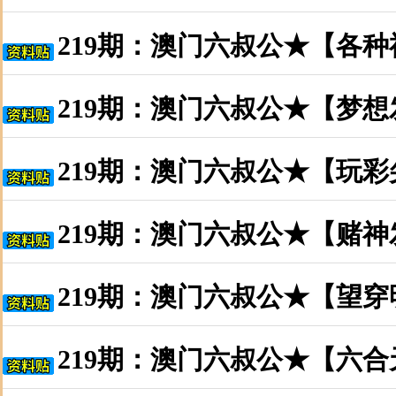
219期：澳门六叔公★【各
219期：澳门六叔公★【梦
219期：澳门六叔公★【玩
219期：澳门六叔公★【赌
219期：澳门六叔公★【望
219期：澳门六叔公★【六