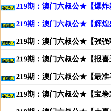
219期：澳门六叔公★【爆
219期：澳门六叔公★【辉
219期：澳门六叔公★【强
219期：澳门六叔公★【报
219期：澳门六叔公★【最
219期：澳门六叔公★【宝