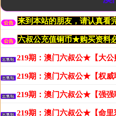
来到本站的朋友，请认真看
六叔公充值铜币★购买资料必看
219期：澳门六叔公★【大
219期：澳门六叔公★【权
219期：澳门六叔公★【强
219期：澳门六叔公★【命