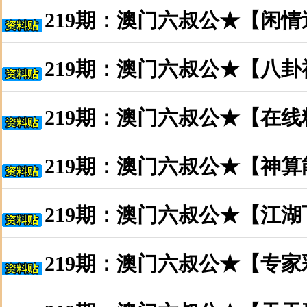
219期：澳门六叔公★【闲
219期：澳门六叔公★【八
219期：澳门六叔公★【在
219期：澳门六叔公★【神
219期：澳门六叔公★【江
219期：澳门六叔公★【专