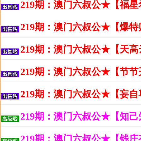
219期：澳门六叔公★【福
219期：澳门六叔公★【爆
219期：澳门六叔公★【天
219期：澳门六叔公★【节
219期：澳门六叔公★【妄
219期：澳门六叔公★【知
219期：澳门六叔公★【钱