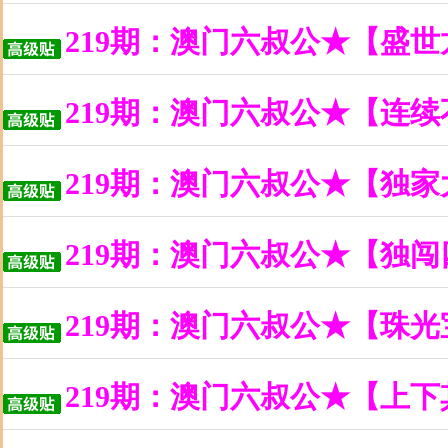
219期：澳门六叔公★【盛
219期：澳门六叔公★【连
219期：澳门六叔公★【独
219期：澳门六叔公★【独
219期：澳门六叔公★【珠
219期：澳门六叔公★【上