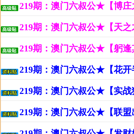
219期：澳门六叔公★【博
219期：澳门六叔公★【天
219期：澳门六叔公★【躬
219期：澳门六叔公★【花
219期：澳门六叔公★【实
219期：澳门六叔公★【联
219期：澳门六叔公★【发