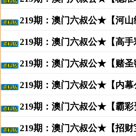
219期：澳门六叔公★【河
219期：澳门六叔公★【高
219期：澳门六叔公★【赌
219期：澳门六叔公★【内
219期：澳门六叔公★【霸
219期：澳门六叔公★【招