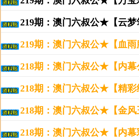
219期：澳门六叔公★【万
219期：澳门六叔公★【云
219期：澳门六叔公★【血
218期：澳门六叔公★【内
218期：澳门六叔公★【精
218期：澳门六叔公★【金
218期：澳门六叔公★【内