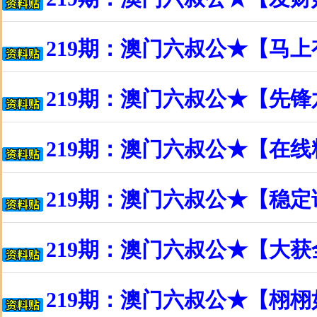
219期：澳门六叔公★【马
219期：澳门六叔公★【先
219期：澳门六叔公★【在
219期：澳门六叔公★【稳
219期：澳门六叔公★【大
219期：澳门六叔公★【栩