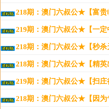
218期：澳门六叔公★【富
219期：澳门六叔公★【一
218期：澳门六叔公★【秒
218期：澳门六叔公★【精
219期：澳门六叔公★【扫
218期：澳门六叔公★【因