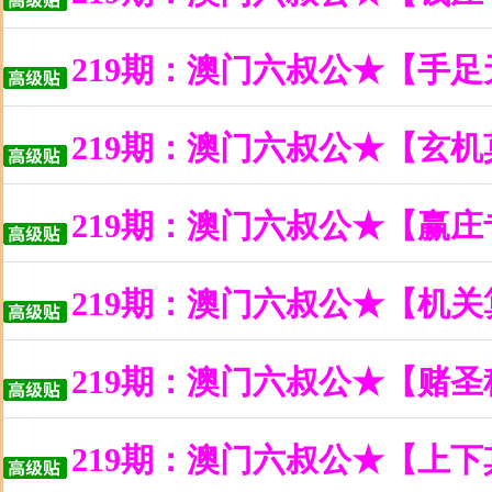
219期：澳门六叔公★【手
219期：澳门六叔公★【玄
219期：澳门六叔公★【赢
219期：澳门六叔公★【机
219期：澳门六叔公★【赌
219期：澳门六叔公★【上