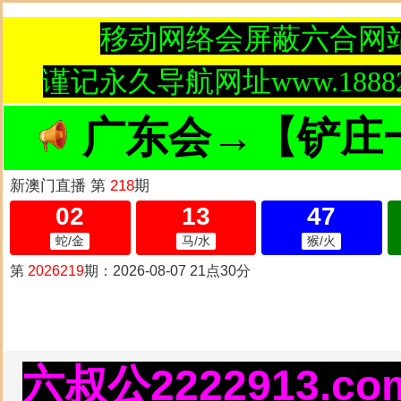
移动网络会屏蔽六合网
谨记永久
导航网址
www.188
广东会→【铲庄
六叔公2222913.