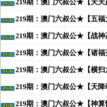
219期：澳门六叔公★【天
219期：澳门六叔公★【五
219期：澳门六叔公★【战
219期：澳门六叔公★【诸
219期：澳门六叔公★【横
219期：澳门六叔公★【天
219期：澳门六叔公★【神