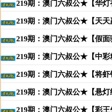
219期：澳门六叔公★【华
219期：澳门六叔公★【天
219期：澳门六叔公★【假
219期：澳门六叔公★【中
219期：澳门六叔公★【将
219期：澳门六叔公★【悬
219期：澳门六叔公★【彩